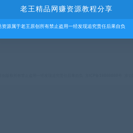
老王精品网赚资源教程分享
站资源属于老王原创所有禁止盗用一经发现追究责任后果自负
原创版权所有禁止盗用一经发现追究责任后果自负
京ICP备18888888号
京公网