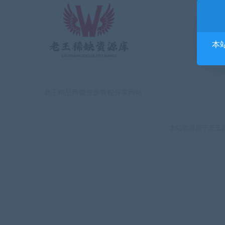
本
老王精品网赚资源教程分享网站
本站资源属于老王