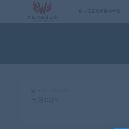
老王正规项目收学员
资源库
2021-10-06
点赞排行