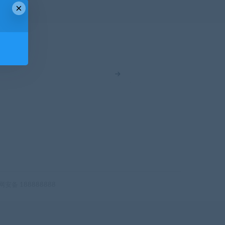
×
安备 188888888